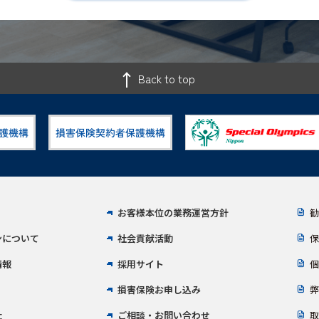
Back to top
お客様本位の業務運営方針
勧
ンについて
社会貢献活動
保
情報
採用サイト
個
損害保険お申し込み
弊
社
ご相談・お問い合わせ
取